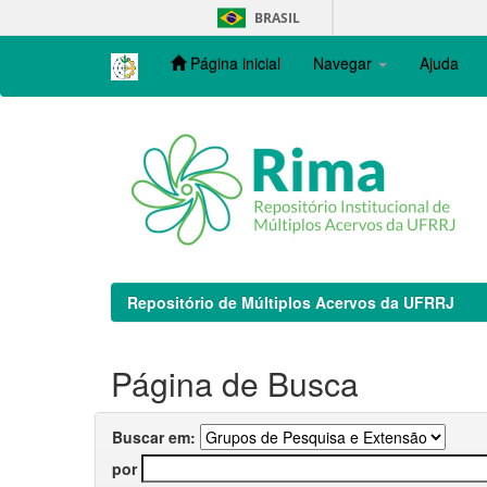
Skip
BRASIL
navigation
Página inicial
Navegar
Ajuda
Repositório de Múltiplos Acervos da UFRRJ
Página de Busca
Buscar em:
por