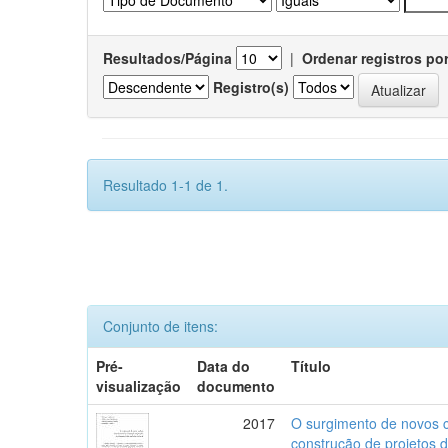
Resultados/Página
|
Ordenar registros po
Registro(s)
Resultado 1-1 de 1.
Conjunto de itens:
Pré-
Data do
Título
visualização
documento
2017
O surgimento de novos c
construção de projetos 