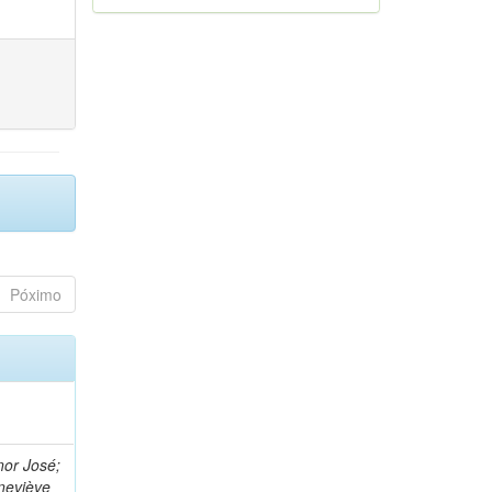
Póximo
nor José;
neviève