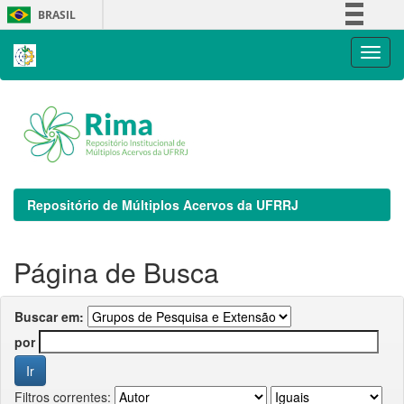
Skip
BRASIL
navigation
Simplifique!
Comunica BR
Participe
Acesso à informação
Legislação
Canais
Repositório de Múltiplos Acervos da UFRRJ
Página de Busca
Buscar em:
por
Filtros correntes: