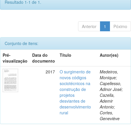
Resultado 1-1 de 1.
Anterior
1
Póximo
Conjunto de itens:
Pré-
Data do
Título
Autor(es)
visualização
documento
2017
O surgimento de
Medeiros,
novos códigos
Monique;
sociotécnicos na
Capellesso,
construção de
Adinor José;
projetos
Cazella,
desviantes de
Ademir
desenvolvimento
Antonio;
rural
Cortes,
Geneviève