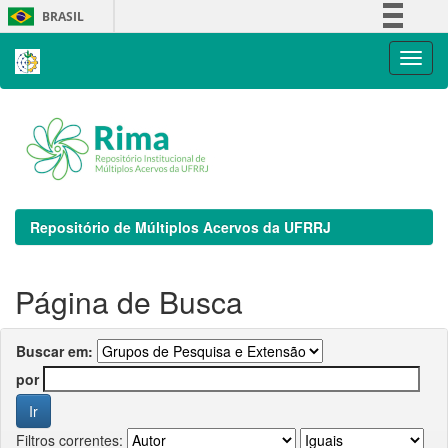
Skip
BRASIL
navigation
Simplifique!
Comunica BR
Participe
Acesso à informação
Legislação
Canais
Repositório de Múltiplos Acervos da UFRRJ
Página de Busca
Buscar em:
por
Filtros correntes: