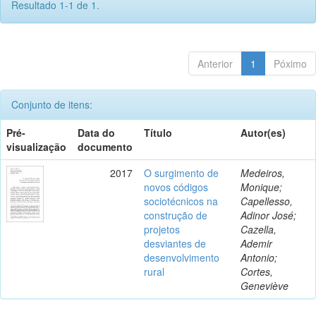
Resultado 1-1 de 1.
Anterior
1
Póximo
Conjunto de itens:
Pré-
Data do
Título
Autor(es)
visualização
documento
2017
O surgimento de
Medeiros,
novos códigos
Monique;
sociotécnicos na
Capellesso,
construção de
Adinor José;
projetos
Cazella,
desviantes de
Ademir
desenvolvimento
Antonio;
rural
Cortes,
Geneviève