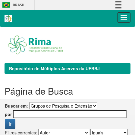
Skip
BRASIL
navigation
Simplifique!
Comunica BR
Participe
Acesso à informação
Legislação
Canais
Repositório de Múltiplos Acervos da UFRRJ
Página de Busca
Buscar em:
por
Filtros correntes: