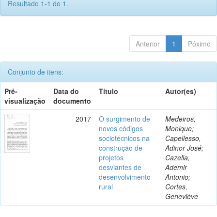
Resultado 1-1 de 1.
Anterior
1
Póximo
Conjunto de itens:
Pré-
Data do
Título
Autor(es)
visualização
documento
2017
O surgimento de
Medeiros,
novos códigos
Monique;
sociotécnicos na
Capellesso,
construção de
Adinor José;
projetos
Cazella,
desviantes de
Ademir
desenvolvimento
Antonio;
rural
Cortes,
Geneviève