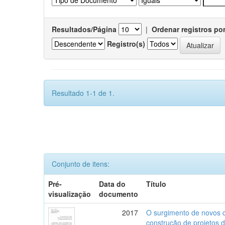
Resultados/Página
|
Ordenar registros po
Registro(s)
Resultado 1-1 de 1.
Conjunto de itens:
Pré-
Data do
Título
visualização
documento
2017
O surgimento de novos c
construção de projetos 