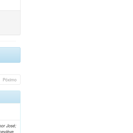
Póximo
nor José;
neviève