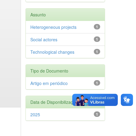
Assunto
Heterogeneous projects
1
Social actores
1
Technological changes
1
Tipo de Documento
Artigo em periódico
1
Data de Disponibilização
2025
1