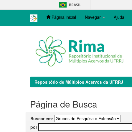
Skip
BRASIL
navigation
Página inicial
Navegar
Ajuda
Repositório de Múltiplos Acervos da UFRRJ
Página de Busca
Buscar em:
por