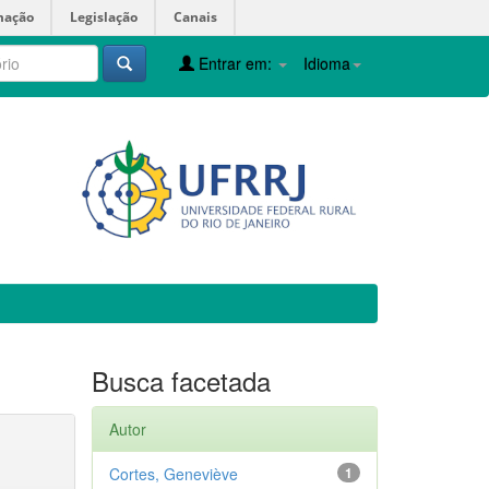
mação
Legislação
Canais
Entrar em:
Idioma
Busca facetada
Autor
Cortes, Geneviève
1