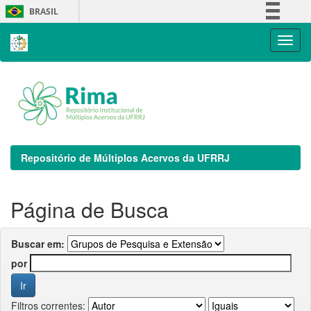
Skip
BRASIL
navigation
Simplifique!
Comunica BR
Participe
Acesso à informação
Legislação
Canais
Repositório de Múltiplos Acervos da UFRRJ
Página de Busca
Buscar em:
por
Filtros correntes: