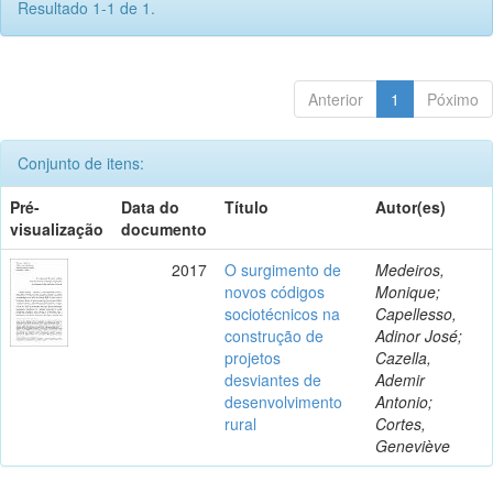
Resultado 1-1 de 1.
Anterior
1
Póximo
Conjunto de itens:
Pré-
Data do
Título
Autor(es)
visualização
documento
2017
O surgimento de
Medeiros,
novos códigos
Monique;
sociotécnicos na
Capellesso,
construção de
Adinor José;
projetos
Cazella,
desviantes de
Ademir
desenvolvimento
Antonio;
rural
Cortes,
Geneviève