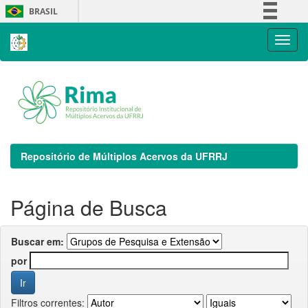
Skip
BRASIL
navigation
Simplifique!
Comunica BR
Participe
Acesso à informação
Legislação
Canais
Repositório de Múltiplos Acervos da UFRRJ
Página de Busca
Buscar em:
por
Filtros correntes: