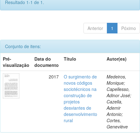
Resultado 1-1 de 1.
Anterior
1
Póximo
Conjunto de itens:
Pré-
Data do
Título
Autor(es)
visualização
documento
2017
O surgimento de
Medeiros,
novos códigos
Monique;
sociotécnicos na
Capellesso,
construção de
Adinor José;
projetos
Cazella,
desviantes de
Ademir
desenvolvimento
Antonio;
rural
Cortes,
Geneviève