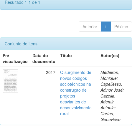
Resultado 1-1 de 1.
Anterior
1
Póximo
Conjunto de itens:
Pré-
Data do
Título
Autor(es)
visualização
documento
2017
O surgimento de
Medeiros,
novos códigos
Monique;
sociotécnicos na
Capellesso,
construção de
Adinor José;
projetos
Cazella,
desviantes de
Ademir
desenvolvimento
Antonio;
rural
Cortes,
Geneviève