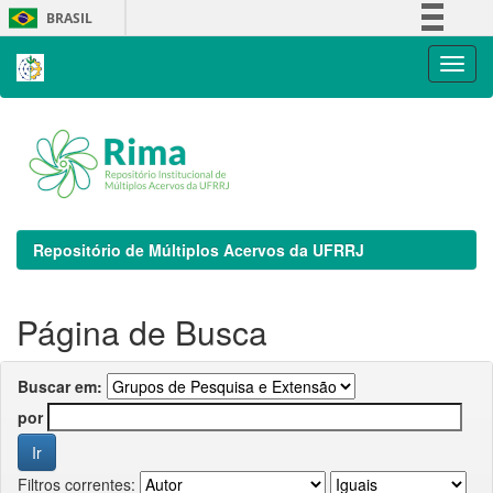
Skip
BRASIL
navigation
Simplifique!
Comunica BR
Participe
Acesso à informação
Legislação
Canais
Repositório de Múltiplos Acervos da UFRRJ
Página de Busca
Buscar em:
por
Filtros correntes: