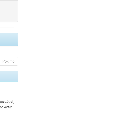
Póximo
nor José;
neviève