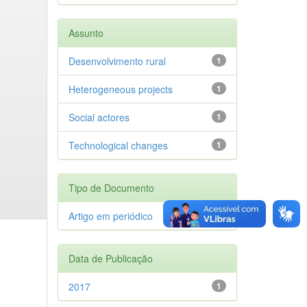
Assunto
Desenvolvimento rural
1
Heterogeneous projects
1
Social actores
1
Technological changes
1
Tipo de Documento
Artigo em periódico
1
Data de Publicação
2017
1