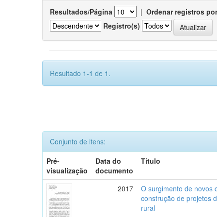
Resultados/Página
|
Ordenar registros po
Registro(s)
Resultado 1-1 de 1.
Conjunto de itens:
Pré-
Data do
Título
visualização
documento
2017
O surgimento de novos c
construção de projetos 
rural