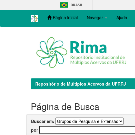
Skip
BRASIL
navigation
Página inicial
Navegar
Ajuda
Repositório de Múltiplos Acervos da UFRRJ
Página de Busca
Buscar em:
por