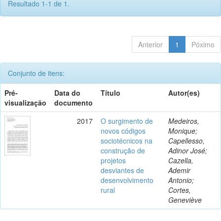
Resultado 1-1 de 1.
Anterior
1
Póximo
Conjunto de itens:
Pré-
Data do
Título
Autor(es)
visualização
documento
2017
O surgimento de
Medeiros,
novos códigos
Monique;
sociotécnicos na
Capellesso,
construção de
Adinor José;
projetos
Cazella,
desviantes de
Ademir
desenvolvimento
Antonio;
rural
Cortes,
Geneviève