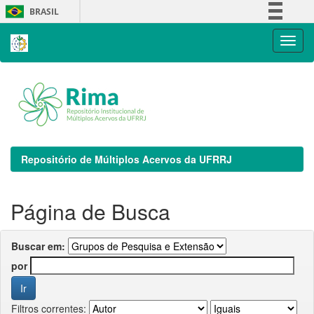
Skip
BRASIL
navigation
Simplifique!
Comunica BR
Participe
Acesso à informação
Legislação
Canais
Repositório de Múltiplos Acervos da UFRRJ
Página de Busca
Buscar em:
por
Filtros correntes: