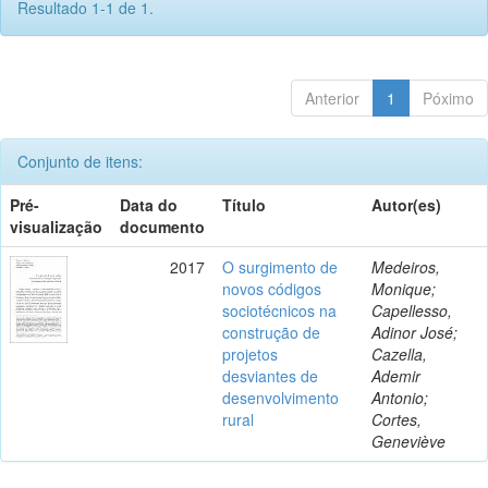
Resultado 1-1 de 1.
Anterior
1
Póximo
Conjunto de itens:
Pré-
Data do
Título
Autor(es)
visualização
documento
2017
O surgimento de
Medeiros,
novos códigos
Monique;
sociotécnicos na
Capellesso,
construção de
Adinor José;
projetos
Cazella,
desviantes de
Ademir
desenvolvimento
Antonio;
rural
Cortes,
Geneviève