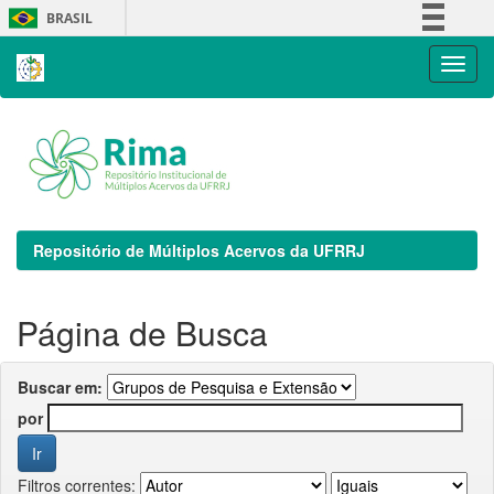
Skip
BRASIL
navigation
Simplifique!
Comunica BR
Participe
Acesso à informação
Legislação
Canais
Repositório de Múltiplos Acervos da UFRRJ
Página de Busca
Buscar em:
por
Filtros correntes: