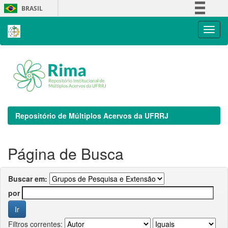
Skip
BRASIL
navigation
Simplifique!
Comunica BR
Participe
Acesso à informação
Legislação
Canais
Repositório de Múltiplos Acervos da UFRRJ
Página de Busca
Buscar em:
por
Filtros correntes: