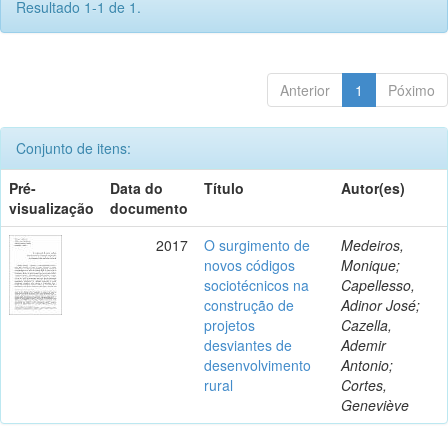
Resultado 1-1 de 1.
Anterior
1
Póximo
Conjunto de itens:
Pré-
Data do
Título
Autor(es)
visualização
documento
2017
O surgimento de
Medeiros,
novos códigos
Monique;
sociotécnicos na
Capellesso,
construção de
Adinor José;
projetos
Cazella,
desviantes de
Ademir
desenvolvimento
Antonio;
rural
Cortes,
Geneviève