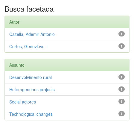
Busca facetada
Autor
Cazella, Ademir Antonio
1
Cortes, Geneviève
1
Assunto
Desenvolvimento rural
1
Heterogeneous projects
1
Social actores
1
Technological changes
1