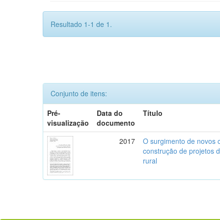
Resultado 1-1 de 1.
Conjunto de itens:
Pré-
Data do
Título
visualização
documento
2017
O surgimento de novos c
construção de projetos 
rural