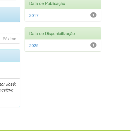
Data de Publicação
2017
1
Data de Disponibilização
Póximo
2025
1
nor José;
neviève