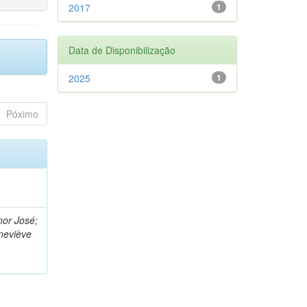
2017
1
Data de Disponibilização
2025
1
Póximo
nor José;
neviève