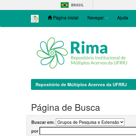
Skip
BRASIL
navigation
Página inicial
Navegar
Ajuda
Repositório de Múltiplos Acervos da UFRRJ
Página de Busca
Buscar em:
por