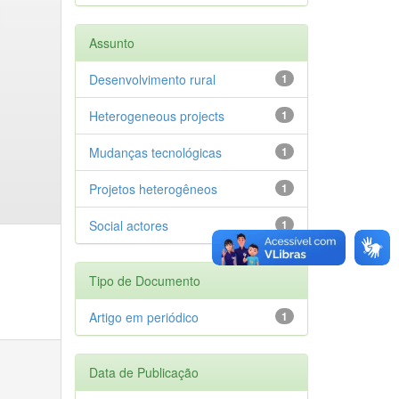
Assunto
Desenvolvimento rural
1
Heterogeneous projects
1
Mudanças tecnológicas
1
Projetos heterogêneos
1
Social actores
1
Tipo de Documento
Artigo em periódico
1
Data de Publicação