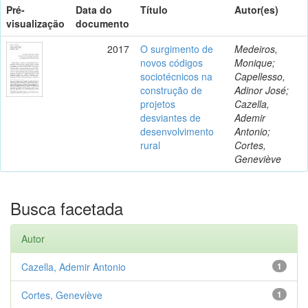
Pré-
Data do
Título
Autor(es)
visualização
documento
2017
O surgimento de
Medeiros,
novos códigos
Monique;
sociotécnicos na
Capellesso,
construção de
Adinor José;
projetos
Cazella,
desviantes de
Ademir
desenvolvimento
Antonio;
rural
Cortes,
Geneviève
Busca facetada
Autor
Cazella, Ademir Antonio
1
Cortes, Geneviève
1