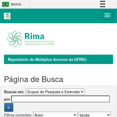
Skip
BRASIL
navigation
Simplifique!
Comunica BR
Participe
Acesso à informação
Legislação
Canais
Repositório de Múltiplos Acervos da UFRRJ
Página de Busca
Buscar em:
por
Filtros correntes: