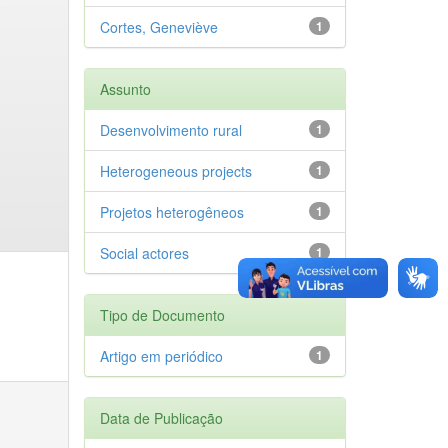
Cortes, Geneviève
1
Assunto
Desenvolvimento rural
1
Heterogeneous projects
1
Projetos heterogêneos
1
Social actores
1
Tipo de Documento
Artigo em periódico
1
Data de Publicação