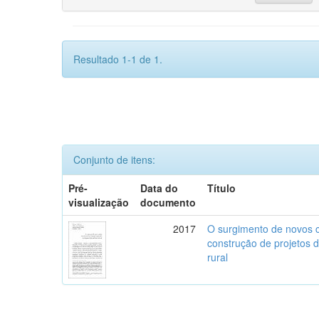
Resultado 1-1 de 1.
Conjunto de itens:
Pré-
Data do
Título
visualização
documento
2017
O surgimento de novos c
construção de projetos 
rural