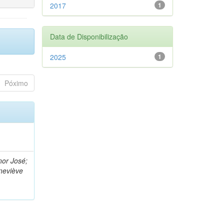
2017
1
Data de Disponibilização
2025
1
Póximo
nor José;
neviève