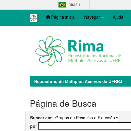
Skip
BRASIL
navigation
Página inicial
Navegar
Ajuda
Repositório de Múltiplos Acervos da UFRRJ
Página de Busca
Buscar em:
por