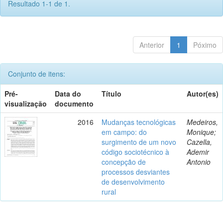
Resultado 1-1 de 1.
Anterior
1
Póximo
Conjunto de itens:
Pré-
Data do
Título
Autor(es)
visualização
documento
2016
Mudanças tecnológicas
Medeiros,
em campo: do
Monique;
surgimento de um novo
Cazella,
código sociotécnico à
Ademir
concepção de
Antonio
processos desviantes
de desenvolvimento
rural