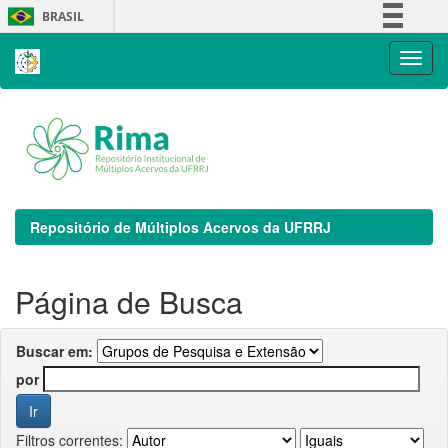
Skip
BRASIL
navigation
Simplifique!
Comunica BR
Participe
Acesso à informação
Legislação
Canais
Repositório de Múltiplos Acervos da UFRRJ
Página de Busca
Buscar em:
por
Filtros correntes: