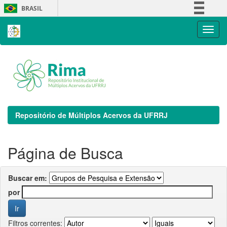
Skip
BRASIL
navigation
Simplifique!
Comunica BR
Participe
Acesso à informação
Legislação
Canais
Repositório de Múltiplos Acervos da UFRRJ
Página de Busca
Buscar em:
por
Filtros correntes: