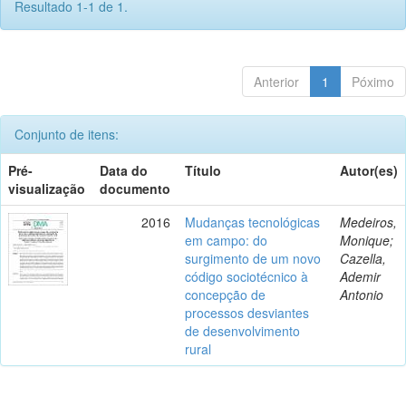
Resultado 1-1 de 1.
Anterior
1
Póximo
Conjunto de itens:
Pré-
Data do
Título
Autor(es)
visualização
documento
2016
Mudanças tecnológicas
Medeiros,
em campo: do
Monique;
surgimento de um novo
Cazella,
código sociotécnico à
Ademir
concepção de
Antonio
processos desviantes
de desenvolvimento
rural