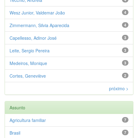
Wesz Junior, Valdemar João
4
Zimmermann, Silvia Aparecida
4
Capellesso, Adinor José
3
Leite, Sergio Pereira
3
Medeiros, Monique
3
Cortes, Geneviève
2
próximo >
Assunto
Agricultura familiar
7
Brasil
7