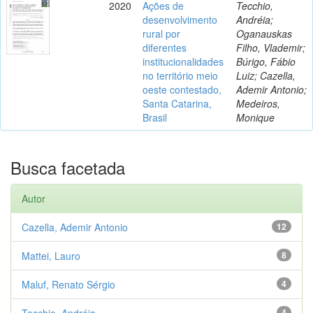
2020
Ações de
Tecchio,
desenvolvimento
Andréia;
rural por
Oganauskas
diferentes
Filho, Vlademir;
institucionalidades
Búrigo, Fábio
no território meio
Luiz; Cazella,
oeste contestado,
Ademir Antonio;
Santa Catarina,
Medeiros,
Brasil
Monique
Busca facetada
Autor
Cazella, Ademir Antonio
12
Mattei, Lauro
8
Maluf, Renato Sérgio
4
Tecchio, Andréia
4