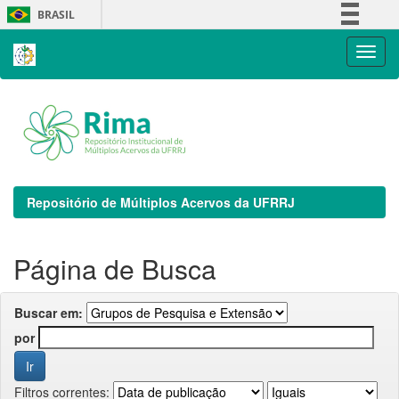
Skip
BRASIL
navigation
Simplifique!
Comunica BR
Participe
Acesso à informação
Legislação
Canais
Repositório de Múltiplos Acervos da UFRRJ
Página de Busca
Buscar em:
por
Filtros correntes: