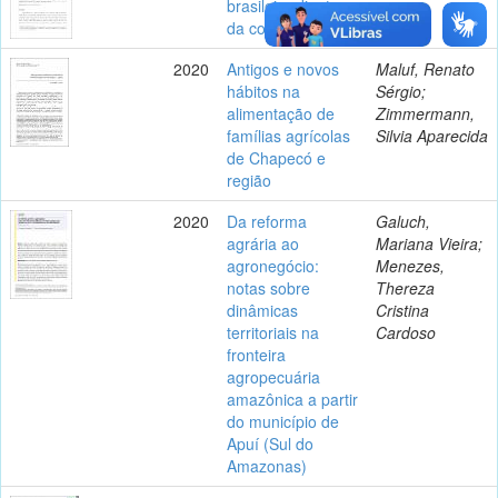
brasileira diante
da covid-19
2020
Antigos e novos
Maluf, Renato
hábitos na
Sérgio;
alimentação de
Zimmermann,
famílias agrícolas
Silvia Aparecida
de Chapecó e
região
2020
Da reforma
Galuch,
agrária ao
Mariana Vieira;
agronegócio:
Menezes,
notas sobre
Thereza
dinâmicas
Cristina
territoriais na
Cardoso
fronteira
agropecuária
amazônica a partir
do município de
Apuí (Sul do
Amazonas)