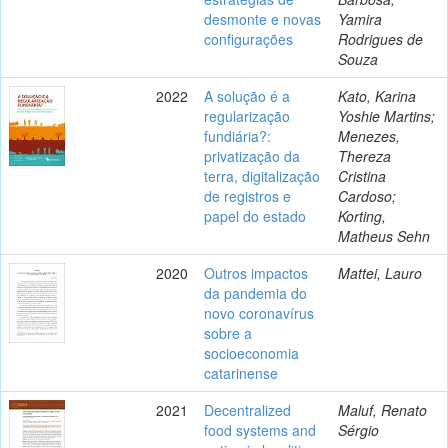
desmonte e novas
Yamira
configurações
Rodrigues de
Souza
2022
A solução é a
Kato, Karina
regularização
Yoshie Martins;
fundiária?:
Menezes,
privatização da
Thereza
terra, digitalização
Cristina
de registros e
Cardoso;
papel do estado
Korting,
Matheus Sehn
2020
Outros impactos
Mattei, Lauro
da pandemia do
novo coronavírus
sobre a
socioeconomia
catarinense
2021
Decentralized
Maluf, Renato
food systems and
Sérgio