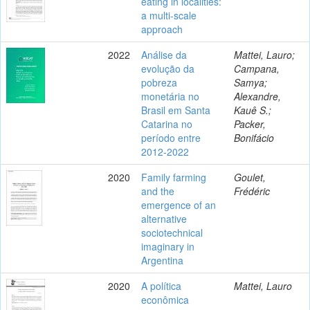
eating in localities:
a multi-scale
approach
2022
Análise da
Mattei, Lauro;
evolução da
Campana,
pobreza
Samya;
monetária no
Alexandre,
Brasil em Santa
Kauê S.;
Catarina no
Packer,
período entre
Bonifácio
2012-2022
2020
Family farming
Goulet,
and the
Frédéric
emergence of an
alternative
sociotechnical
imaginary in
Argentina
2020
A política
Mattei, Lauro
econômica