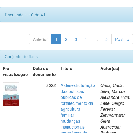
Resultado 1-10 de 41.
Anterior
1
2
3
4
...
5
Póximo
Conjunto de itens:
Pré-
Data do
Título
Autor(es)
visualização
documento
2022
A desestruturação
Grisa, Catia;
das políticas
Silva, Marcos
públicas de
Alexandre P da;
fortalecimento da
Leite, Sergio
agricultura
Pereira;
familiar:
Zimmermann,
mudanças
Silvia
institucionais,
Aparecida;
estratégias de
Barbosa,