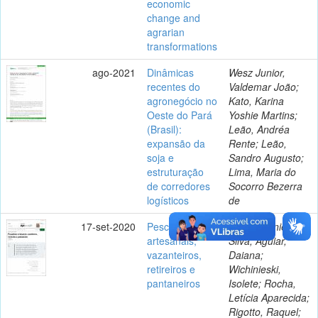
economic
change and
agrarian
transformations
ago-2021
Dinâmicas
Wesz Junior,
recentes do
Valdemar João;
agronegócio no
Kato, Karina
Oeste do Pará
Yoshie Martins;
(Brasil):
Leão, Andréa
expansão da
Rente; Leão,
soja e
Sandro Augusto;
estruturação
Lima, Maria do
de corredores
Socorro Bezerra
logísticos
de
17-set-2020
Pescadores
Egger, Daniela da
artesanais,
Silva; Aguiar,
vazanteiros,
Daiana;
retireiros e
Wichinieski,
pantaneiros
Isolete; Rocha,
Letícia Aparecida;
Rigotto, Raquel;