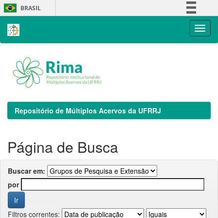
Skip
BRASIL
navigation
Simplifique!
Comunica BR
Participe
Acesso à informação
Legislação
Canais
Repositório de Múltiplos Acervos da UFRRJ
Página de Busca
Buscar em:
por
Filtros correntes: