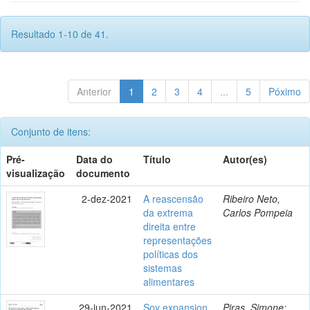
Resultado 1-10 de 41.
Anterior
1
2
3
4
...
5
Póximo
Conjunto de itens:
Pré-
Data do
Título
Autor(es)
visualização
documento
2-dez-2021
A reascensão
Ribeiro Neto,
da extrema
Carlos Pompeia
direita entre
representações
políticas dos
sistemas
alimentares
29-jun-2021
Soy expansion,
Piras, Simone;