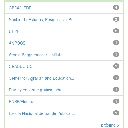
CPDA/UFRRJ
4
Núcleo de Estudos, Pesquisas e Pr...
2
UFPR
2
ANPOCS
1
Arnold Bergstraesser Institute
1
CEADUC-UC
1
Center for Agrarian and Education...
1
D'arthy editora e gráfica Ltda
1
ENSP/Fiocruz
1
Escola Nacional de Saúde Pública ...
1
próximo >