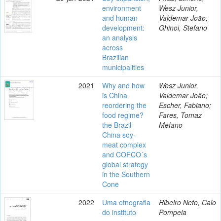
environment
Wesz Junior,
and human
Valdemar João;
development:
Ghinoi, Stefano
an analysis
across
Brazilian
municipalities
2021
Why and how
Wesz Junior,
is China
Valdemar João;
reordering the
Escher, Fabiano;
food regime?
Fares, Tomaz
the Brazil-
Mefano
China soy-
meat complex
and COFCO´s
global strategy
in the Southern
Cone
2022
Uma etnografia
Ribeiro Neto, Caio
do instituto
Pompeia