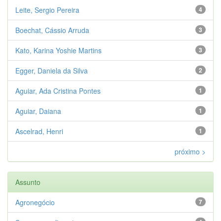
Leite, Sergio Pereira
4
Boechat, Cássio Arruda
3
Kato, Karina Yoshie Martins
3
Egger, Daniela da Silva
2
Aguiar, Ada Cristina Pontes
1
Aguiar, Daiana
1
Ascelrad, Henri
1
próximo >
Assunto
Agronegócio
7