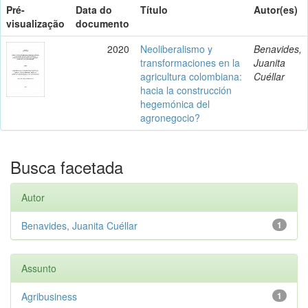
Pré-
Data do
Título
Autor(es)
visualização
documento
2020
Neoliberalismo y
Benavides,
transformaciones en la
Juanita
agricultura colombiana:
Cuéllar
hacia la construcción
hegemónica del
agronegocio?
Busca facetada
Autor
Benavides, Juanita Cuéllar
1
Assunto
Agribusiness
1