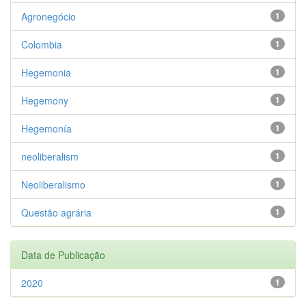
Agronegócio
1
Colombia
1
Hegemonia
1
Hegemony
1
Hegemonía
1
neoliberalism
1
Neoliberalismo
1
Questão agrária
1
Data de Publicação
2020
1