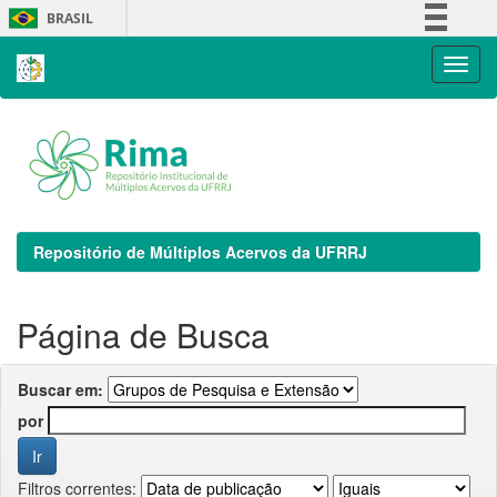
Skip
BRASIL
navigation
Simplifique!
Comunica BR
Participe
Acesso à informação
Legislação
Canais
Repositório de Múltiplos Acervos da UFRRJ
Página de Busca
Buscar em:
por
Filtros correntes: