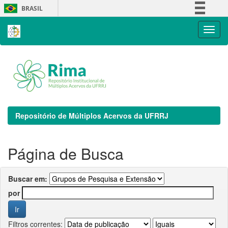
Skip
BRASIL
navigation
Simplifique!
Comunica BR
Participe
Acesso à informação
Legislação
Canais
Repositório de Múltiplos Acervos da UFRRJ
Página de Busca
Buscar em:
por
Filtros correntes: