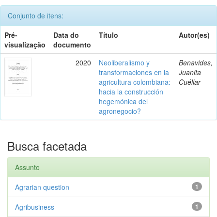
Conjunto de itens:
Pré-
Data do
Título
Autor(es)
visualização
documento
2020
Neoliberalismo y
Benavides,
transformaciones en la
Juanita
agricultura colombiana:
Cuéllar
hacia la construcción
hegemónica del
agronegocio?
Busca facetada
Assunto
Agrarian question
1
Agribusiness
1