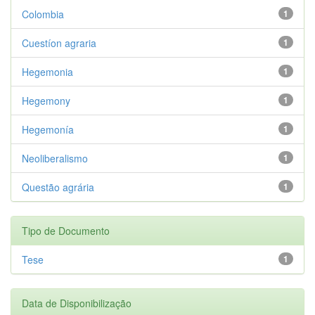
Colombia
1
Cuestíon agraria
1
Hegemonia
1
Hegemony
1
Hegemonía
1
Neoliberalismo
1
Questão agrária
1
Tipo de Documento
Tese
1
Data de Disponibilização