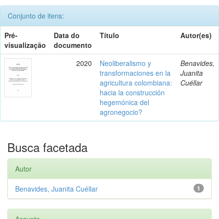
Conjunto de itens:
Pré-
Data do
Título
Autor(es)
visualização
documento
2020
Neoliberalismo y
Benavides,
transformaciones en la
Juanita
agricultura colombiana:
Cuéllar
hacia la construcción
hegemónica del
agronegocio?
Busca facetada
Autor
Benavides, Juanita Cuéllar
1
Assunto