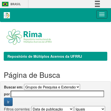
Skip
BRASIL
navigation
Simplifique!
Comunica BR
Participe
Acesso à informação
Legislação
Canais
Repositório de Múltiplos Acervos da UFRRJ
Página de Busca
Buscar em:
por
Filtros correntes: