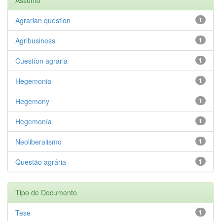
Agrarian question
1
Agribusiness
1
Cuestíon agraria
1
Hegemonia
1
Hegemony
1
Hegemonía
1
Neoliberalismo
1
Questão agrária
1
Tipo de Documento
Tese
1