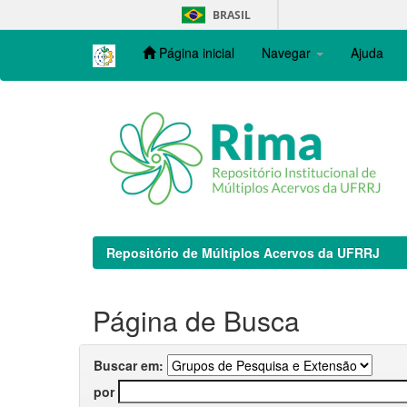
Skip
BRASIL
navigation
Página inicial
Navegar
Ajuda
Repositório de Múltiplos Acervos da UFRRJ
Página de Busca
Buscar em:
por