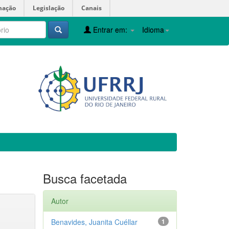
mação
Legislação
Canais
Entrar em:
Idioma
Busca facetada
Autor
Benavides, Juanita Cuéllar
1