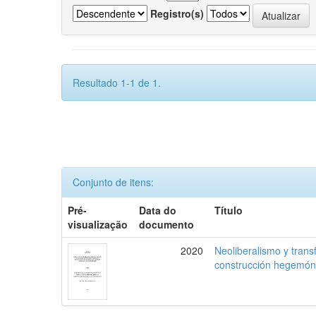
Registro(s)
Resultado 1-1 de 1.
Conjunto de itens:
Pré-
Data do
Título
visualização
documento
2020
Neoliberalismo y trans
construcción hegemón