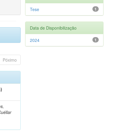
Tese
1
Data de Disponibilização
2024
1
Póximo
s)
s,
Cuéllar