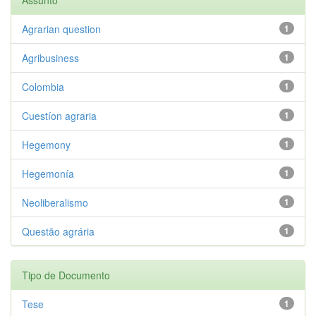
Agrarian question
1
Agribusiness
1
Colombia
1
Cuestíon agraria
1
Hegemony
1
Hegemonía
1
Neoliberalismo
1
Questão agrária
1
Tipo de Documento
Tese
1