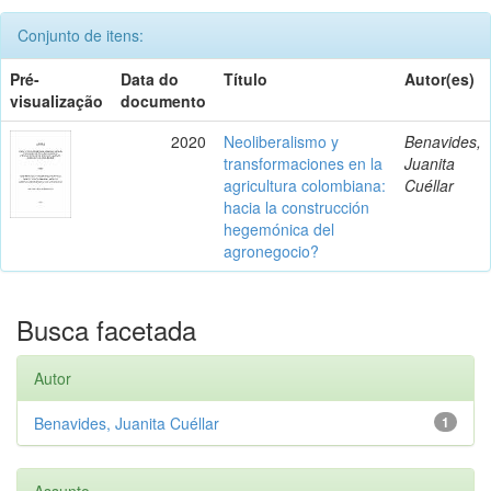
Conjunto de itens:
Pré-
Data do
Título
Autor(es)
visualização
documento
2020
Neoliberalismo y
Benavides,
transformaciones en la
Juanita
agricultura colombiana:
Cuéllar
hacia la construcción
hegemónica del
agronegocio?
Busca facetada
Autor
Benavides, Juanita Cuéllar
1
Assunto