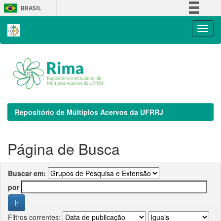
Skip
BRASIL
navigation
Simplifique!
Comunica BR
Participe
Acesso à informação
Legislação
Canais
Repositório de Múltiplos Acervos da UFRRJ
Página de Busca
Buscar em:
por
Filtros correntes: