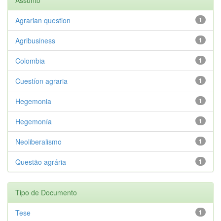
Agrarian question
1
Agribusiness
1
Colombia
1
Cuestíon agraria
1
Hegemonia
1
Hegemonía
1
Neoliberalismo
1
Questão agrária
1
Tipo de Documento
Tese
1