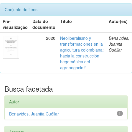
Conjunto de itens:
Pré-
Data do
Título
Autor(es)
visualização
documento
2020
Neoliberalismo y
Benavides,
transformaciones en la
Juanita
agricultura colombiana:
Cuéllar
hacia la construcción
hegemónica del
agronegocio?
Busca facetada
Autor
Benavides, Juanita Cuéllar
1
Assunto