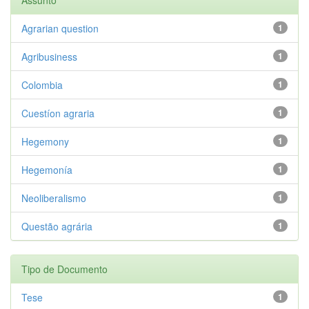
Agrarian question
1
Agribusiness
1
Colombia
1
Cuestíon agraria
1
Hegemony
1
Hegemonía
1
Neoliberalismo
1
Questão agrária
1
Tipo de Documento
Tese
1