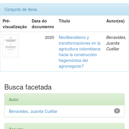
Conjunto de itens:
Pré-
Data do
Título
Autor(es)
visualização
documento
2020
Neoliberalismo y
Benavides,
transformaciones en la
Juanita
agricultura colombiana:
Cuéllar
hacia la construcción
hegemónica del
agronegocio?
Busca facetada
Autor
Benavides, Juanita Cuéllar
1
Assunto