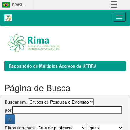
Skip
BRASIL
navigation
Simplifique!
Comunica BR
Participe
Acesso à informação
Legislação
Canais
Repositório de Múltiplos Acervos da UFRRJ
Página de Busca
Buscar em:
por
Filtros correntes: