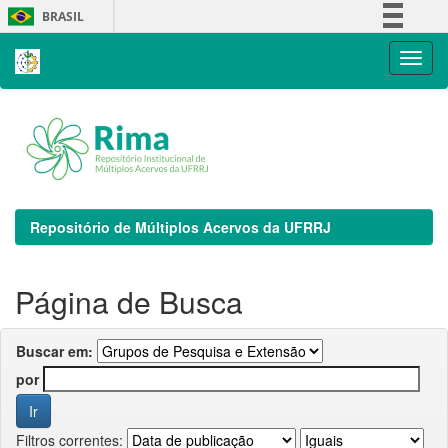
Skip
BRASIL
navigation
Simplifique!
Comunica BR
Participe
Acesso à informação
Legislação
Canais
Repositório de Múltiplos Acervos da UFRRJ
Página de Busca
Buscar em:
por
Filtros correntes: