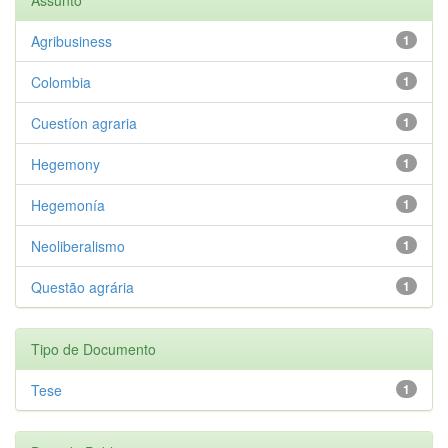
Agribusiness
1
Colombia
1
Cuestíon agraria
1
Hegemony
1
Hegemonía
1
Neoliberalismo
1
Questão agrária
1
Tipo de Documento
Tese
1