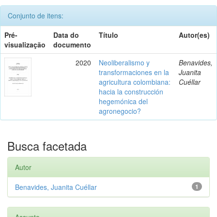
Conjunto de itens:
Pré-
Data do
Título
Autor(es)
visualização
documento
2020
Neoliberalismo y
Benavides,
transformaciones en la
Juanita
agricultura colombiana:
Cuéllar
hacia la construcción
hegemónica del
agronegocio?
Busca facetada
Autor
Benavides, Juanita Cuéllar
1
Assunto