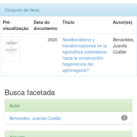
Conjunto de itens:
Pré-
Data do
Título
Autor(es)
visualização
documento
2020
Neoliberalismo y
Benavides,
transformaciones en la
Juanita
agricultura colombiana:
Cuéllar
hacia la construcción
hegemónica del
agronegocio?
Busca facetada
Autor
Benavides, Juanita Cuéllar
1
Assunto