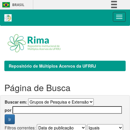
Skip
BRASIL
navigation
Simplifique!
Comunica BR
Participe
Acesso à informação
Legislação
Canais
Repositório de Múltiplos Acervos da UFRRJ
Página de Busca
Buscar em:
por
Filtros correntes: