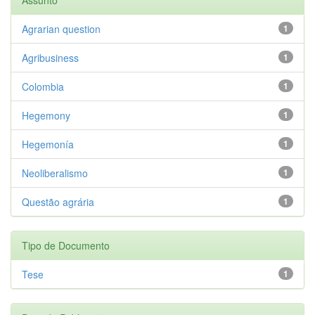
Agrarian question
1
Agribusiness
1
Colombia
1
Hegemony
1
Hegemonía
1
Neoliberalismo
1
Questão agrária
1
Tipo de Documento
Tese
1