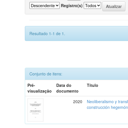
Registro(s)
Resultado 1-1 de 1.
Conjunto de itens:
Pré-
Data do
Título
visualização
documento
2020
Neoliberalismo y trans
construcción hegemón