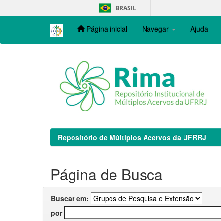
Skip
BRASIL
navigation
Página inicial
Navegar
Ajuda
Repositório de Múltiplos Acervos da UFRRJ
Página de Busca
Buscar em:
por