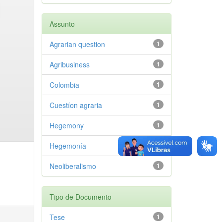
Assunto
Agrarian question
1
Agribusiness
1
Colombia
1
Cuestíon agraria
1
Hegemony
1
Hegemonía
1
Neoliberalismo
1
Tipo de Documento
Tese
1