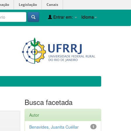
mação
Legislação
Canais
Entrar em:
Idioma
Busca facetada
Autor
Benavides, Juanita Cuéllar
1