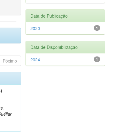
Data de Publicação
2020
1
Data de Disponibilização
2024
1
Póximo
s)
s,
Cuéllar