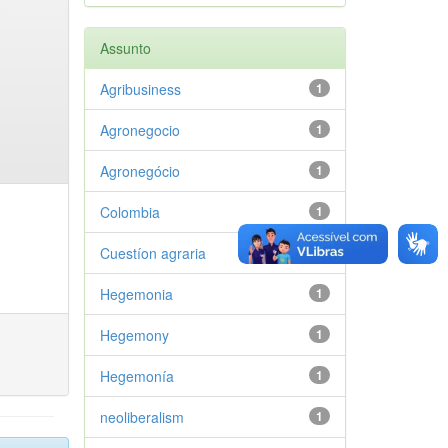
Assunto
Agribusiness
1
Agronegocio
1
Agronegócio
1
Colombia
1
Cuestíon agraria
1
Hegemonia
1
Hegemony
1
Hegemonía
1
neoliberalism
1