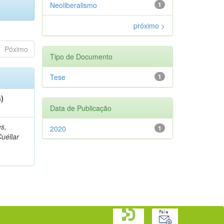
Neoliberalismo
1
próximo >
Póximo
Tipo de Documento
Tese
1
s)
Data de Publicação
s,
2020
1
Cuéllar