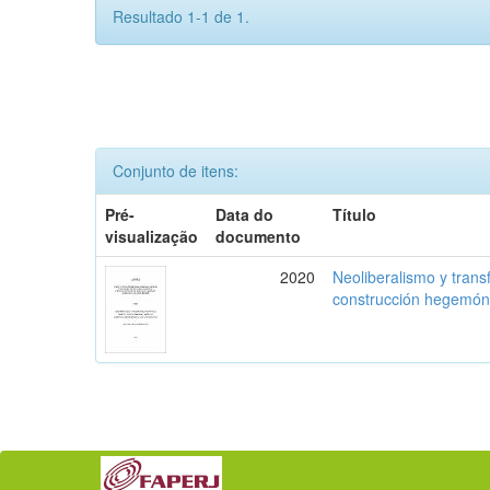
Resultado 1-1 de 1.
Conjunto de itens:
Pré-
Data do
Título
visualização
documento
2020
Neoliberalismo y trans
construcción hegemón