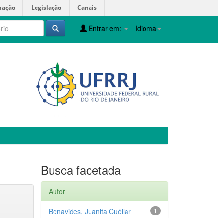
mação
Legislação
Canais
Entrar em:
Idioma
Busca facetada
Autor
Benavides, Juanita Cuéllar
1