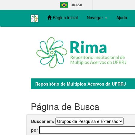
Skip
BRASIL
navigation
Página inicial
Navegar
Ajuda
Repositório de Múltiplos Acervos da UFRRJ
Página de Busca
Buscar em:
por