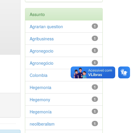
Assunto
Agrarian question
1
Agribusiness
1
Agronegocio
1
Agronegócio
1
Colombia
1
Hegemonia
1
Hegemony
1
Hegemonía
1
neoliberalism
1