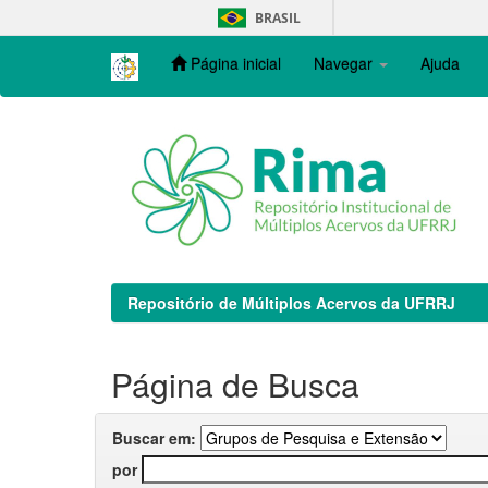
Skip
BRASIL
navigation
Página inicial
Navegar
Ajuda
Repositório de Múltiplos Acervos da UFRRJ
Página de Busca
Buscar em:
por