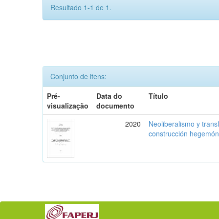
Resultado 1-1 de 1.
Conjunto de itens:
Pré-
Data do
Título
visualização
documento
2020
Neoliberalismo y trans
construcción hegemón