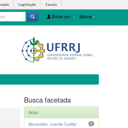
mação
Legislação
Canais
Entrar em:
Idioma
Busca facetada
Autor
Benavides, Juanita Cuéllar
1