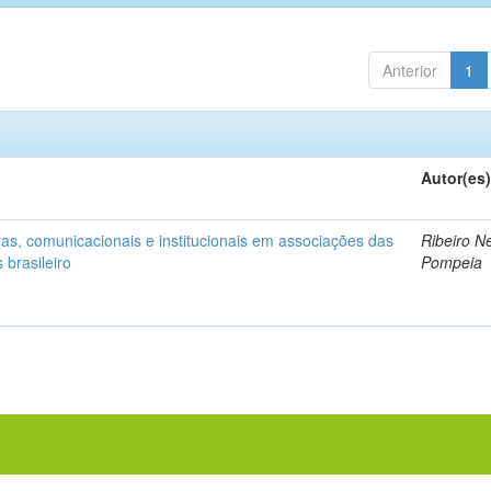
Anterior
1
Autor(es
vas, comunicacionais e institucionais em associações das
Ribeiro N
 brasileiro
Pompeia