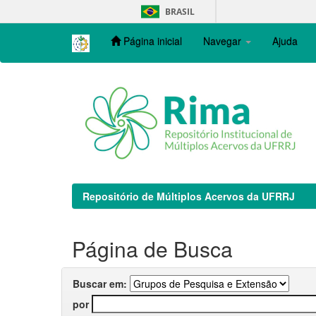
Skip
BRASIL
navigation
Página inicial
Navegar
Ajuda
Repositório de Múltiplos Acervos da UFRRJ
Página de Busca
Buscar em:
por