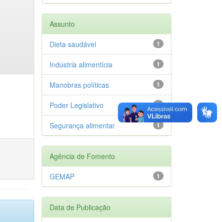
Assunto
Dieta saudável
1
Indústria alimentícia
1
Manobras políticas
1
Poder Legislativo
1
Segurança alimentar
1
Agência de Fomento
GEMAP
1
Data de Publicação