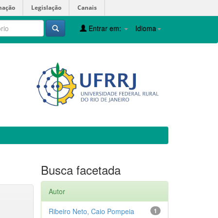
mação
Legislação
Canais
Entrar em:
Idioma
Busca facetada
Autor
Ribeiro Neto, Caio Pompeia
1