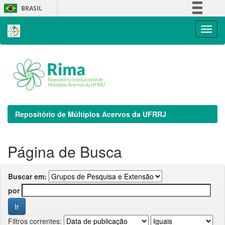
Skip
BRASIL
navigation
Simplifique!
Comunica BR
Participe
Acesso à informação
Legislação
Canais
Repositório de Múltiplos Acervos da UFRRJ
Página de Busca
Buscar em:
por
Filtros correntes: