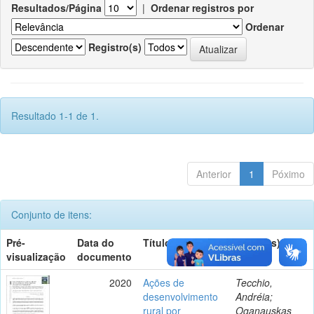
Resultados/Página
|
Ordenar registros por
Ordenar
Registro(s)
Resultado 1-1 de 1.
Anterior
1
Póximo
Conjunto de itens:
Pré-
Data do
Título
Autor(es)
visualização
documento
2020
Ações de
Tecchio,
desenvolvimento
Andréia;
rural por
Oganauskas