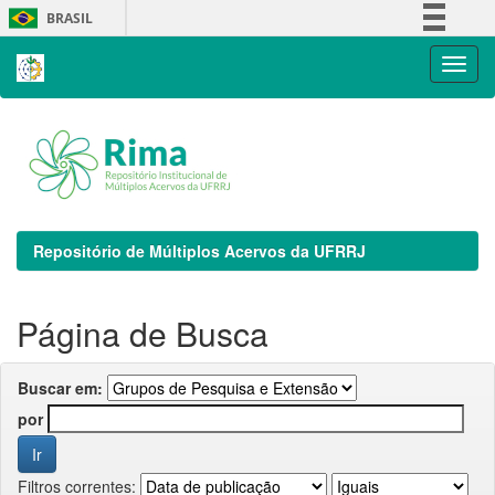
Skip
BRASIL
navigation
Simplifique!
Comunica BR
Participe
Acesso à informação
Legislação
Canais
Repositório de Múltiplos Acervos da UFRRJ
Página de Busca
Buscar em:
por
Filtros correntes: