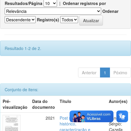
Resultados/Página
|
Ordenar registros por
Ordenar
Registro(s)
Resultado 1-2 de 2.
Anterior
1
Póximo
Conjunto de itens:
Pré-
Data do
Título
Autor(es)
visualização
documento
2021
Post scriptum ao artigo
Shneider,
histórico,
Sérgio;
caracterização e
Cazella,