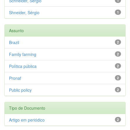
Schneider, Sérgio
1
Shneider, Sérgio
1
Assunto
Brazil
2
Family farming
2
Política pública
2
Pronaf
2
Public policy
2
Tipo de Documento
Artigo em periódico
2