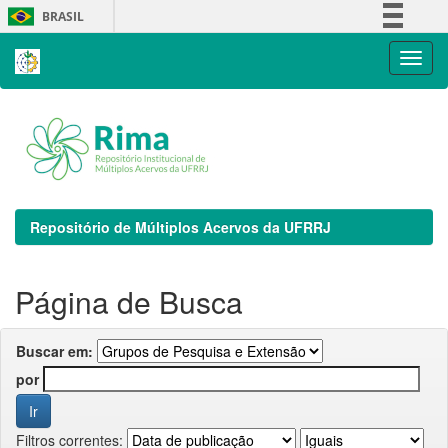
Skip
BRASIL
navigation
Simplifique!
Comunica BR
Participe
Acesso à informação
Legislação
Canais
Repositório de Múltiplos Acervos da UFRRJ
Página de Busca
Buscar em:
por
Filtros correntes: