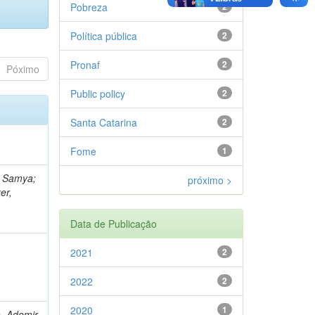
Pobreza
2
Política pública
2
Pronaf
2
Póximo
Public policy
2
Santa Catarina
2
Fome
1
, Samya;
próximo >
er,
Data de Publicação
2021
2
2022
2
2020
1
a, Ademir