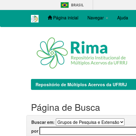
Skip
BRASIL
navigation
Página inicial
Navegar
Ajuda
Repositório de Múltiplos Acervos da UFRRJ
Página de Busca
Buscar em:
por