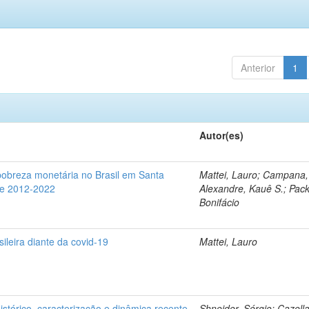
Anterior
1
Autor(es)
pobreza monetária no Brasil em Santa
Mattei, Lauro; Campana
re 2012-2022
Alexandre, Kauê S.; Pack
Bonifácio
sileira diante da covid-19
Mattei, Lauro
histórico, caracterização e dinâmica recente
Shneider, Sérgio; Cazell