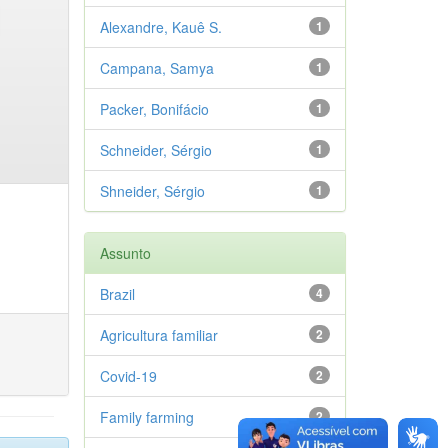
Alexandre, Kauê S.
1
Campana, Samya
1
Packer, Bonifácio
1
Schneider, Sérgio
1
Shneider, Sérgio
1
Assunto
Brazil
4
Agricultura familiar
2
Covid-19
2
Family farming
2