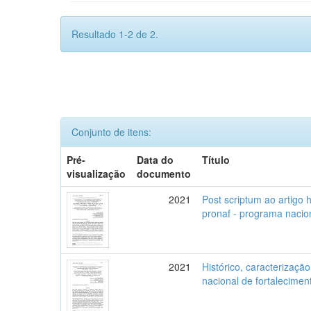
Resultado 1-2 de 2.
Conjunto de itens:
Pré-
Data do
Título
visualização
documento
2021
Post scriptum ao artigo 
pronaf - programa nacion
2021
Histórico, caracterizaçã
nacional de fortaleciment