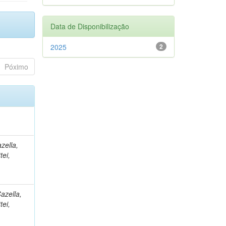
Data de Disponibilização
2025
2
Póximo
zella,
tei,
azella,
tei,