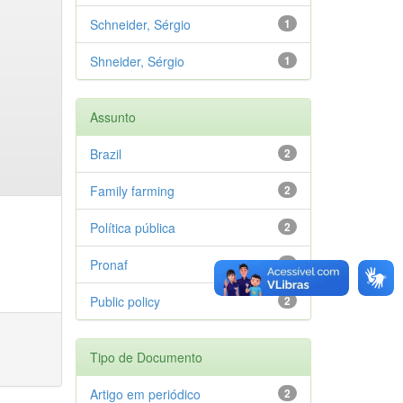
Schneider, Sérgio
1
Shneider, Sérgio
1
Assunto
Brazil
2
Family farming
2
Política pública
2
Pronaf
2
Public policy
2
Tipo de Documento
Artigo em periódico
2