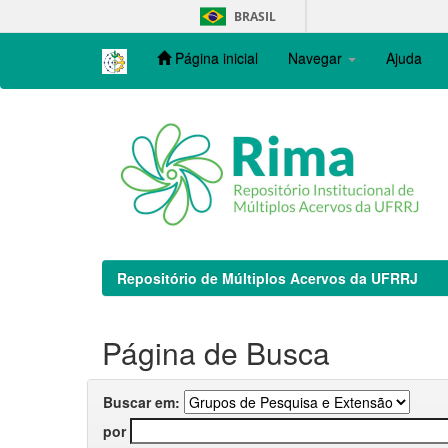
Skip
BRASIL
navigation
Página inicial
Navegar
Ajuda
Repositório de Múltiplos Acervos da UFRRJ
Página de Busca
Buscar em:
por