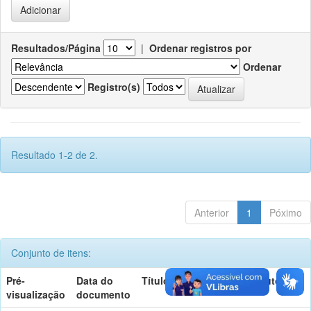
Resultados/Página
|
Ordenar registros por
Ordenar
Registro(s)
Resultado 1-2 de 2.
Anterior
1
Póximo
Conjunto de itens:
Pré-
Data do
Título
Autor(es)
visualização
documento