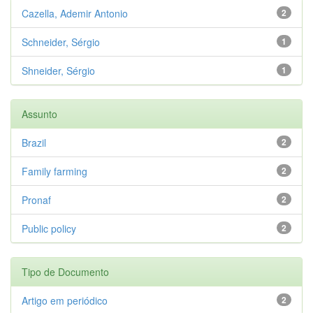
Cazella, Ademir Antonio
2
Schneider, Sérgio
1
Shneider, Sérgio
1
Assunto
Brazil
2
Family farming
2
Pronaf
2
Public policy
2
Tipo de Documento
Artigo em periódico
2