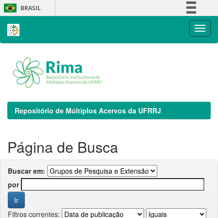
Skip
BRASIL
navigation
Simplifique!
Comunica BR
Participe
Acesso à informação
Legislação
Canais
Repositório de Múltiplos Acervos da UFRRJ
Página de Busca
Buscar em:
por
Filtros correntes: