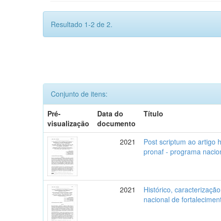
Resultado 1-2 de 2.
Conjunto de itens:
Pré-
Data do
Título
visualização
documento
2021
Post scriptum ao artigo 
pronaf - programa nacion
2021
Histórico, caracterizaçã
nacional de fortaleciment