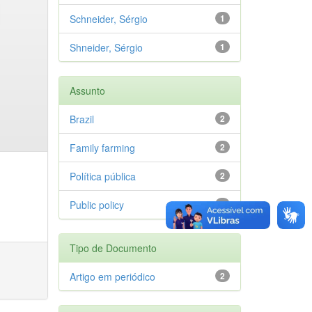
Schneider, Sérgio
1
Shneider, Sérgio
1
Assunto
Brazil
2
Family farming
2
Política pública
2
Public policy
2
Tipo de Documento
Artigo em periódico
2