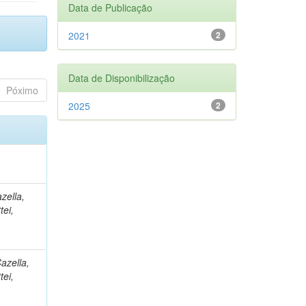
Data de Publicação
2021
2
Data de Disponibilização
Póximo
2025
2
zella,
tei,
azella,
tei,