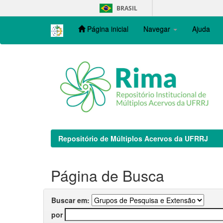
Skip
BRASIL
navigation
Página inicial
Navegar
Ajuda
Repositório de Múltiplos Acervos da UFRRJ
Página de Busca
Buscar em:
por