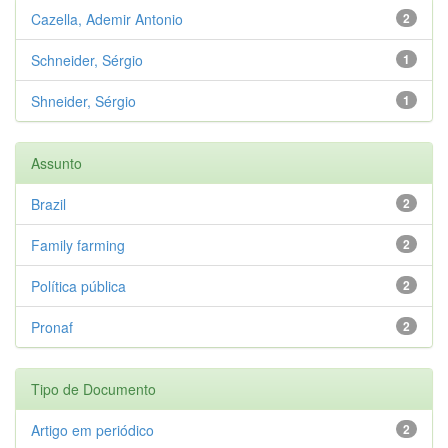
Cazella, Ademir Antonio
2
Schneider, Sérgio
1
Shneider, Sérgio
1
Assunto
Brazil
2
Family farming
2
Política pública
2
Pronaf
2
Tipo de Documento
Artigo em periódico
2