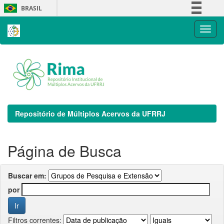
Skip
BRASIL
navigation
Simplifique!
Comunica BR
Participe
Acesso à informação
Legislação
Canais
Repositório de Múltiplos Acervos da UFRRJ
Página de Busca
Buscar em:
por
Filtros correntes: