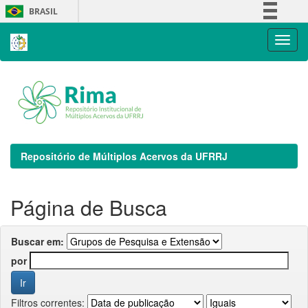
Skip
BRASIL
navigation
Simplifique!
Comunica BR
Participe
Acesso à informação
Legislação
Canais
Repositório de Múltiplos Acervos da UFRRJ
Página de Busca
Buscar em:
por
Filtros correntes: