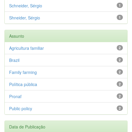
Schneider, Sérgio
1
Shneider, Sérgio
1
Assunto
Agricultura familiar
2
Brazil
2
Family farming
2
Política pública
2
Pronaf
2
Public policy
2
Data de Publicação