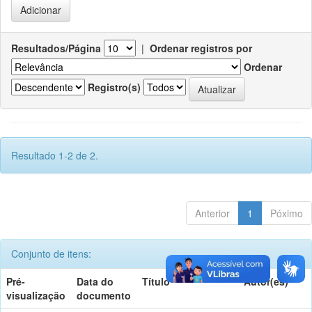
Resultados/Página
|
Ordenar registros por
Ordenar
Registro(s)
Resultado 1-2 de 2.
Anterior
1
Póximo
Conjunto de itens:
Pré-
Data do
Título
Autor(es)
visualização
documento