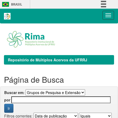
Skip
BRASIL
navigation
Simplifique!
Comunica BR
Participe
Acesso à informação
Legislação
Canais
Repositório de Múltiplos Acervos da UFRRJ
Página de Busca
Buscar em:
por
Filtros correntes: