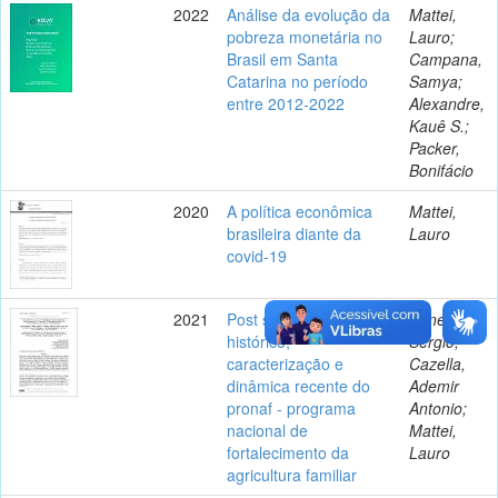
2022
Análise da evolução da
Mattei,
pobreza monetária no
Lauro;
Brasil em Santa
Campana,
Catarina no período
Samya;
entre 2012-2022
Alexandre,
Kauê S.;
Packer,
Bonifácio
2020
A política econômica
Mattei,
brasileira diante da
Lauro
covid-19
2021
Post scriptum ao artigo
Shneider,
histórico,
Sérgio;
caracterização e
Cazella,
dinâmica recente do
Ademir
pronaf - programa
Antonio;
nacional de
Mattei,
fortalecimento da
Lauro
agricultura familiar