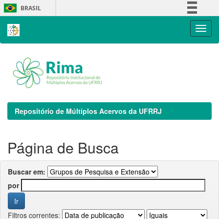
Skip
BRASIL
navigation
Simplifique!
Comunica BR
Participe
Acesso à informação
Legislação
Canais
Repositório de Múltiplos Acervos da UFRRJ
Página de Busca
Buscar em:
por
Filtros correntes: