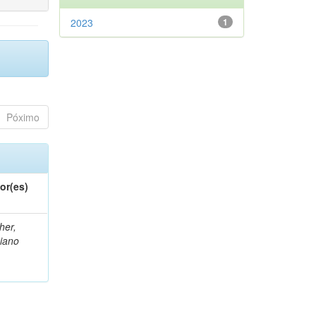
2023
1
Póximo
or(es)
her,
iano