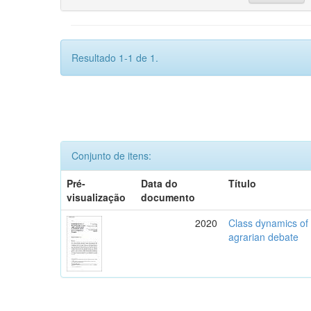
Resultado 1-1 de 1.
Conjunto de itens:
Pré-
Data do
Título
visualização
documento
2020
Class dynamics of r
agrarian debate