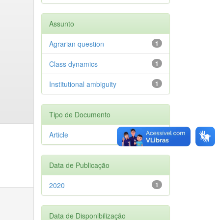
Assunto
Agrarian question
1
Class dynamics
1
Institutional ambiguity
1
Tipo de Documento
Article
1
Data de Publicação
2020
1
Data de Disponibilização