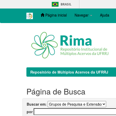
Skip
BRASIL
navigation
Página inicial
Navegar
Ajuda
Repositório de Múltiplos Acervos da UFRRJ
Página de Busca
Buscar em:
por