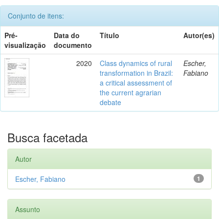
Conjunto de itens:
Pré-
Data do
Título
Autor(es)
visualização
documento
2020
Class dynamics of rural
Escher,
transformation in Brazil:
Fabiano
a critical assessment of
the current agrarian
debate
Busca facetada
Autor
Escher, Fabiano
1
Assunto