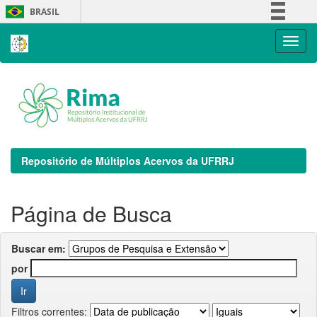
Skip
BRASIL
navigation
Simplifique!
Comunica BR
Participe
Acesso à informação
Legislação
Canais
Repositório de Múltiplos Acervos da UFRRJ
Página de Busca
Buscar em:
por
Filtros correntes: