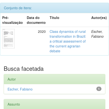
Conjunto de itens:
Pré-
Data do
Título
Autor(es)
visualização
documento
2020
Class dynamics of rural
Escher,
transformation in Brazil:
Fabiano
a critical assessment of
the current agrarian
debate
Busca facetada
Autor
Escher, Fabiano
1
Assunto