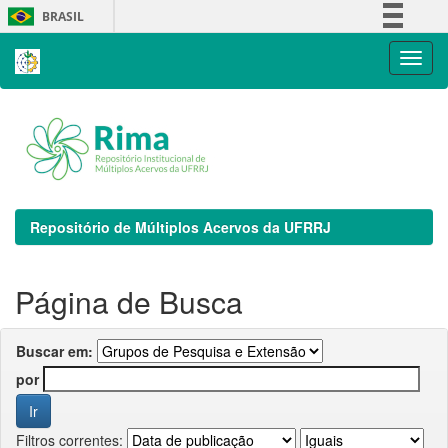
Skip
BRASIL
navigation
Simplifique!
Comunica BR
Participe
Acesso à informação
Legislação
Canais
Repositório de Múltiplos Acervos da UFRRJ
Página de Busca
Buscar em:
por
Filtros correntes: