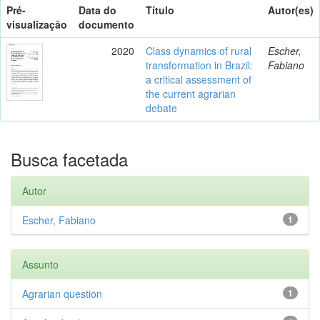
Pré-
Data do
Título
Autor(es)
visualização
documento
2020
Class dynamics of rural
Escher,
transformation in Brazil:
Fabiano
a critical assessment of
the current agrarian
debate
Busca facetada
Autor
Escher, Fabiano
1
Assunto
Agrarian question
1