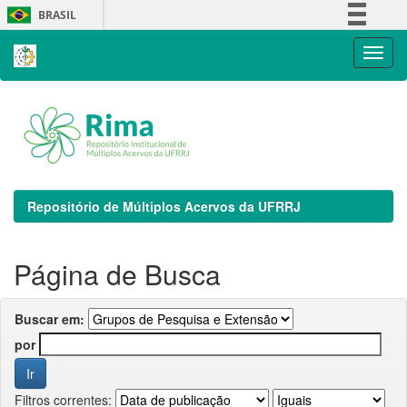
Skip
BRASIL
navigation
Simplifique!
Comunica BR
Participe
Acesso à informação
Legislação
Canais
Repositório de Múltiplos Acervos da UFRRJ
Página de Busca
Buscar em:
por
Filtros correntes: