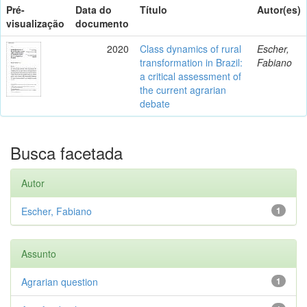
Pré-
Data do
Título
Autor(es)
visualização
documento
2020
Class dynamics of rural
Escher,
transformation in Brazil:
Fabiano
a critical assessment of
the current agrarian
debate
Busca facetada
Autor
Escher, Fabiano
1
Assunto
Agrarian question
1