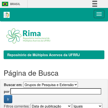
Skip
BRASIL
navigation
Simplifique!
Comunica BR
Participe
Acesso à informação
Legislação
Canais
Repositório de Múltiplos Acervos da UFRRJ
Página de Busca
Buscar em:
por
Filtros correntes: