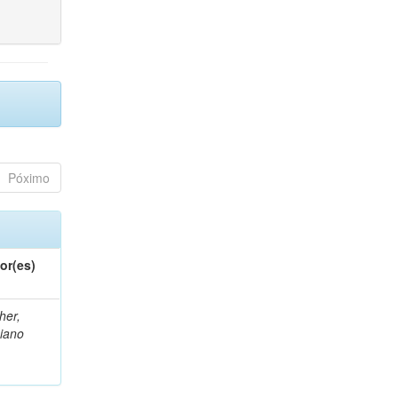
Póximo
or(es)
her,
iano