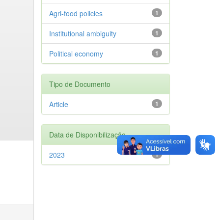
Agri-food policies
1
Institutional ambiguity
1
Political economy
1
Tipo de Documento
Article
1
Data de Disponibilização
2023
1