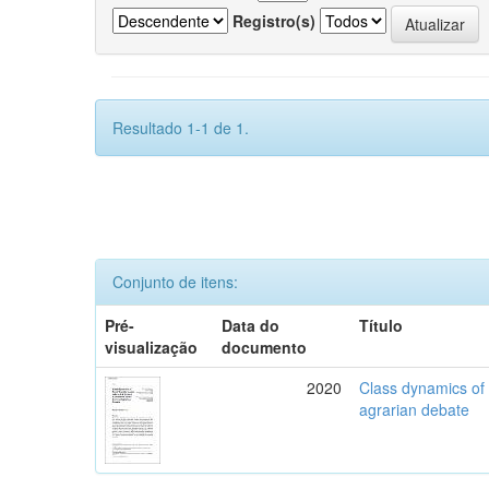
Registro(s)
Resultado 1-1 de 1.
Conjunto de itens:
Pré-
Data do
Título
visualização
documento
2020
Class dynamics of r
agrarian debate