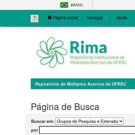
Skip
BRASIL
navigation
Página inicial
Navegar
Ajuda
Repositório de Múltiplos Acervos da UFRRJ
Página de Busca
Buscar em:
por