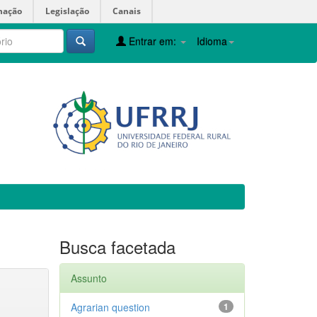
mação
Legislação
Canais
Entrar em:
Idioma
Busca facetada
Assunto
Agrarian question
1